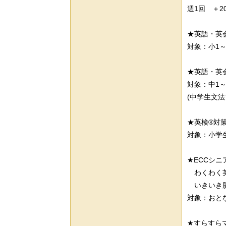
週1回 ＋20
★英語・英
対象：小1～小
★英語・英
対象：中1～中
(中学生文法
★英検®対
対象：小学生
★ECCシニ
わくわく
いきいき
対象：おとな
★すらすら