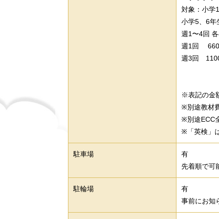
対象：小学
小学5、6年
週1〜4回 各
週1回 66
週3回 110
※表記の金額
※別途教材
※別途EC
※「英検」
駐車場
有
先着順で可
駐輪場
有
事前にお知