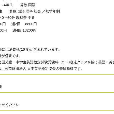
1～4年生 算数 国語
生 算数 国語 理科 社会 ／無学年制
40～60分 教材費 不要
00円 週2回 8800円
00円 週4回 13200円
には消費税(10％)が含まれています。
費が必要です。
C全国児童・中学生英語検定試験受験料（2・3歳児クラスを除く英語・
は、公益財団法人 日本英語検定協会の登録商標です。
能
らせください