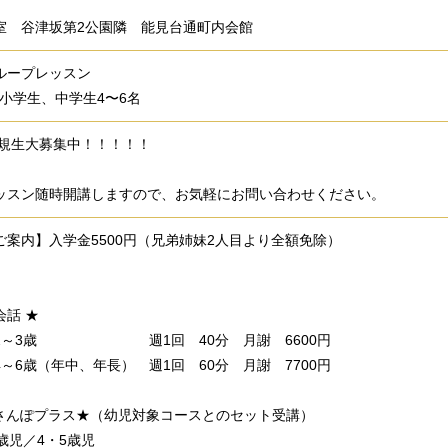
室 谷津坂第2公園隣 能見台通町内会館
ループレッスン
 小学生、中学生4〜6名
新規生大募集中！！！！！
ッスン随時開講しますので、お気軽にお問い合わせください。
ご案内】入学金5500円（兄弟姉妹2人目より全額免除）
会話 ★
児2～3歳 週1回 40分 月謝 6600円
～6歳（年中、年長） 週1回 60分 月謝 7700円
さんぽプラス★（幼児対象コースとのセット受講）
3歳児／4・5歳児