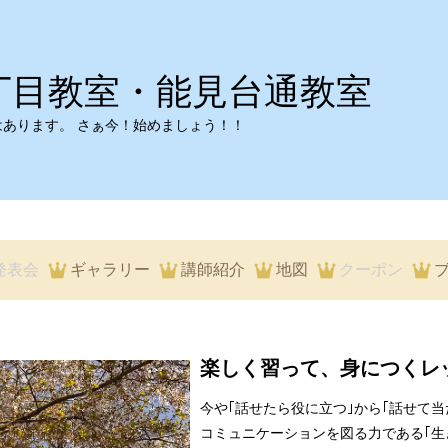
丁目教室・能見台通教室
はあります。 さぁ今！始めましょう！！
発表会
ギャラリー
講師紹介
地図
クーポン
楽しく習って、身につくレッ
今や｢話せたら役に立つ｣から｢話せて
コミュニケーションを図る力である｢生